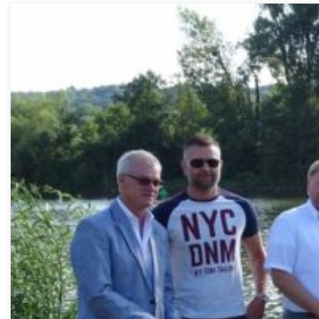
Spatenstich für die geplante Slipanlage, v.l.n.r. 3. Bürgermeiste
Allendorf, Hafenmeister Viktor Heffele, Vorstand Marina Knut Oechs
21.06.2019 Vor kurzem trafen […]